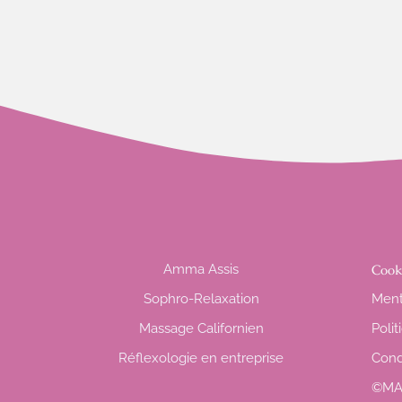
Amma Assis
Cook
Sophro-Relaxation
Ment
Massage Californien
Polit
Réflexologie en entreprise
Cond
©MA