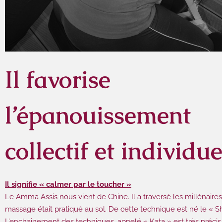
Il favorise
l’épanouissement
collectif et individue
Il signifie « calmer par le toucher »
Le Amma Assis nous vient de Chine. Il a traversé les millénaires.
massage était pratiqué au sol. De cette technique est né le « Sh
L’enchainement des techniques, appelé « Kata » est très précis