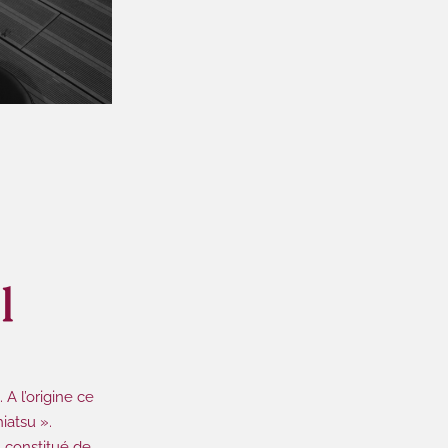
l
 A l’origine ce
iatsu ».
, constitué de