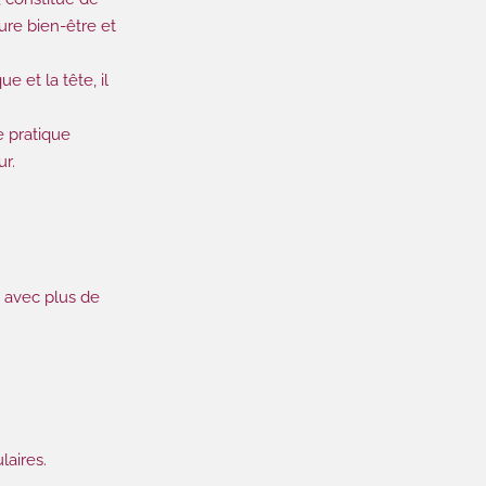
ure bien-être et
e et la tête, il
e pratique
ur.
e avec plus de
laires.