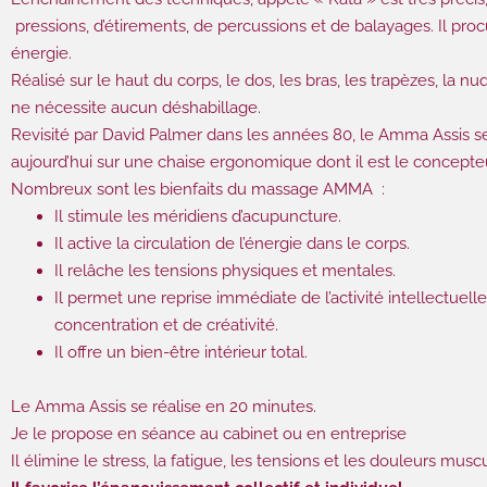
pressions, d’étirements, de percussions et de balayages. Il proc
énergie.
Réalisé sur le haut du corps, le dos, les bras, les trapèzes, la nuqu
ne nécessite aucun déshabillage.
Revisité par David Palmer dans les années 80, le Amma Assis s
aujourd’hui sur une chaise ergonomique dont il est le concepte
Nombreux sont les bienfaits du massage AMMA :
Il stimule les méridiens d’acupuncture.
Il active la circulation de l’énergie dans le corps.
Il relâche les tensions physiques et mentales.
Il permet une reprise immédiate de l’activité intellectuell
concentration et de créativité.
Il offre un bien-être intérieur total.
Le Amma Assis se réalise en 20 minutes.
Je le propose en séance au cabinet ou en entreprise
Il élimine le stress, la fatigue, les tensions et les douleurs muscu