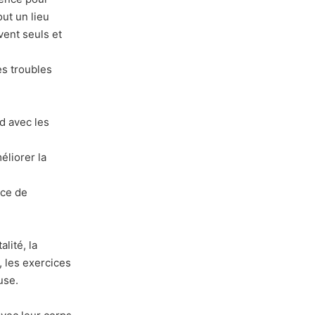
out un lieu
vent seuls et
es troubles
d avec les
liorer la
ice de
alité, la
, les exercices
use.