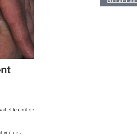
Prendre cont
ent
il et le coût de
ivité des