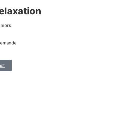
elaxation
éniors
 demande
act