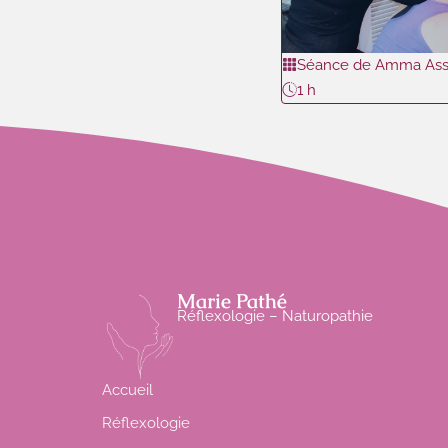
Séance de Amma Ass
1 h
Marie Pathé
Réflexologie – Naturopathie
Accueil
Réflexologie