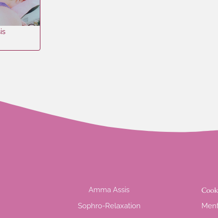
is
Amma Assis
Cook
Sophro-Relaxation
Ment