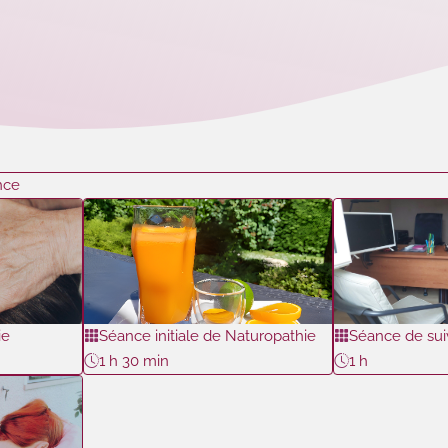
nce
ie
Séance initiale de Naturopathie
Séance de sui
1 h 30 min
1 h