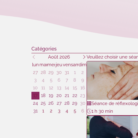
Catégories
Août 2026
Veuillez choisir une séa
lun
mar
mer
jeu
ven
sam
dim
27
28
29
30
31
1
2
3
4
5
6
7
8
9
10
11
12
13
14
15
16
17
18
19
20
21
22
23
24
25
26
27
28
29
30
Séance de réflexolog
31
1
2
3
4
5
6
1 h 30 min